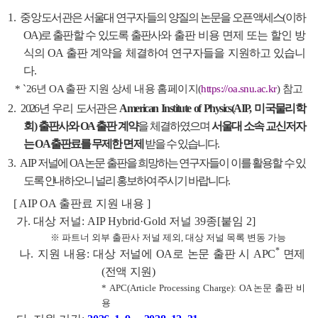
1.
중
앙
도서관은 서울대 연구자들의 양질의 논문을 오픈액세스(이하
OA)로 출판할 수 있도록 출판사와
출판 비용 면제 또는 할인 방
식의 OA 출판 계약을 체결하여 연구자들을 지원하고 있습니
다.
* `26년 OA 출판 지원 상세 내용 홈페이지(
https://oa.snu.ac.kr
)
참고
2.
2026년 우리 도서관은
American Institute of Physics(AIP, 미국물리학
회)
출판사와 OA 출판 계약
을 체결하였으며
서울대 소속 교신저자
는 OA 출판료를 무제한 면제
받을 수 있습니다.
3.
AIP
저널에 OA 논문 출판을 희망하는 연구자들이 이를 활용할 수 있
도록 안내하오니 널리 홍보하여 주시기 바랍니다.
[ AIP OA 출판료 지원 내용 ]
가. 대상 저널: AIP Hybrid·Gold 저널 39종
[붙임 2]
※ 파트너 외부 출판사 저널 제외, 대상 저널 목록 변동 가능
*
나. 지원 내용:
대상 저널에 OA로 논문 출판 시 APC
면제
(전액 지원)
* APC(Article Processing Charge): OA 논문 출판 비
용