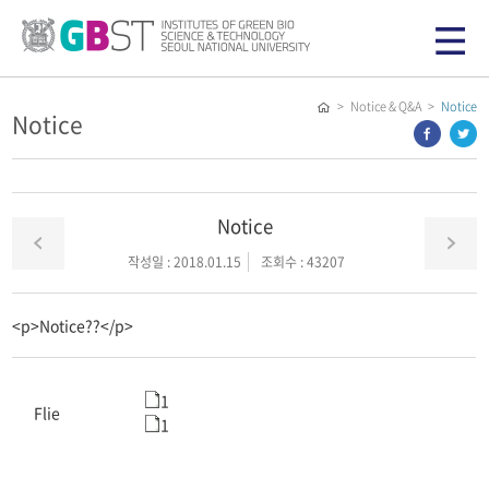
> Notice & Q&A >
Notice
Notice
Notice
작성일 : 2018.01.15
조회수 : 43207
<p>Notice??</p>
1
Flie
1