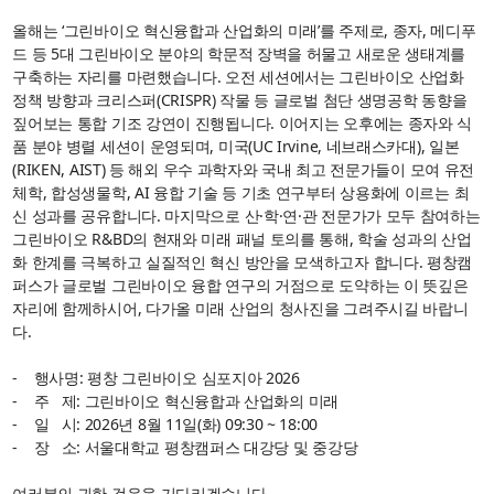
올해는 ‘그린바이오 혁신융합과 산업화의 미래’를 주제로, 종자, 메디푸
드 등 5대 그린바이오 분야의 학문적 장벽을 허물고 새로운 생태계를
구축하는 자리를 마련했습니다. 오전 세션에서는 그린바이오 산업화
정책 방향과 크리스퍼(CRISPR) 작물 등 글로벌 첨단 생명공학 동향을
짚어보는 통합 기조 강연이 진행됩니다. 이어지는 오후에는 종자와 식
품 분야 병렬 세션이 운영되며, 미국(UC Irvine, 네브래스카대), 일본
(RIKEN, AIST) 등 해외 우수 과학자와 국내 최고 전문가들이 모여 유전
체학, 합성생물학, AI 융합 기술 등 기초 연구부터 상용화에 이르는 최
신 성과를 공유합니다. 마지막으로 산·학·연·관 전문가가 모두 참여하는
그린바이오 R&BD의 현재와 미래 패널 토의를 통해, 학술 성과의 산업
화 한계를 극복하고 실질적인 혁신 방안을 모색하고자 합니다. 평창캠
퍼스가 글로벌 그린바이오 융합 연구의 거점으로 도약하는 이 뜻깊은
자리에 함께하시어, 다가올 미래 산업의 청사진을 그려주시길 바랍니
다.
- 행사명: 평창 그린바이오 심포지아 2026
- 주 제: 그린바이오 혁신융합과 산업화의 미래
- 일 시: 2026년 8월 11일(화) 09:30 ~ 18:00
- 장 소: 서울대학교 평창캠퍼스 대강당 및 중강당
여러분의 귀한 걸음을 기다리겠습니다.