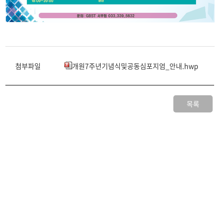
첨부파일
개원7주년기념식및공동심포지엄_안내.hwp
목록