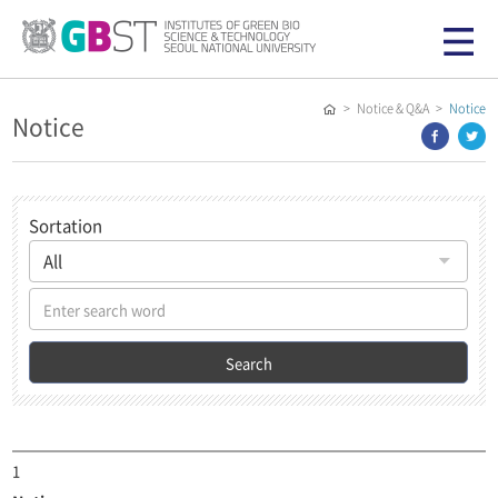
> Notice & Q&A >
Notice
Notice
Sortation
Search
1