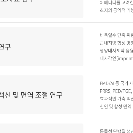
어메니티를 고려한
초지의 공익적 기능과
비육일수 단축 위한
근내지방 합성 영양
 연구
영양대사체학 응용
대사각인(imprin
FMD/AI 등 국가
PRRS, PED/TG
백신 및 면역 조절 연구
효과적인 가축 백
천연 및 합성 면역
동물성 단백질 생