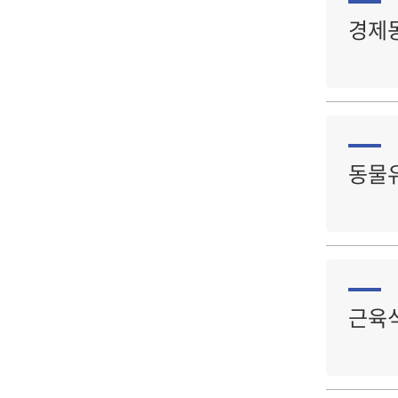
경제동
동물
근육