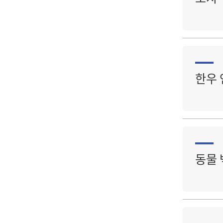
한우
동물 